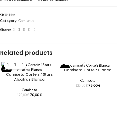
SKU:
N/A
Category:
Camiseta
Share:
Related products
Camiseta Corteiz Blanca
-42%
-40%
Camiseta Corteiz 4Stars
Alcatraz Blanca
Camiseta
75,00
€
125,00
€
Camiseta
70,00
€
120,00
€