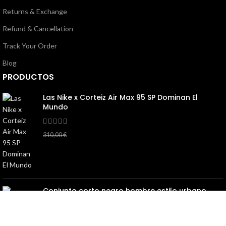
Returns & Exchange
Refund & Cancellation
Track Your Order
Blog
PRODUCTOS
Las Nike x Corteiz Air Max 95 SP Dominan El
Mundo
145,00
€
310,00
€
Conjunto corto negro hombre estilo urbano
verano
130,00
€
260,00
€