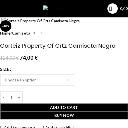
0,0
Click to enlarge
-40%
Home
Camiseta
Corteiz Property Of Crtz Camiseta Negra
74,00
€
124,00
€
SIZE
ADD TO CART
BUY NOW
Add to compare
Add to wishlist