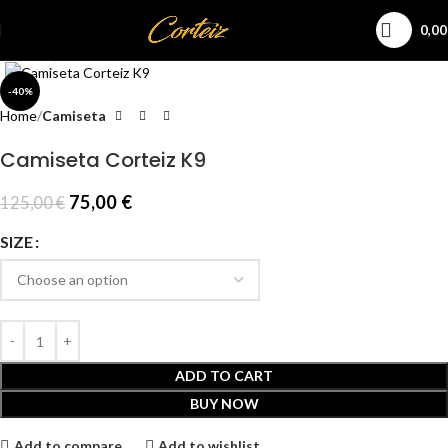
0,0
Click to enlarge
-40%
Home
Camiseta
Camiseta Corteiz K9
75,00
€
125,00
€
SIZE
ADD TO CART
BUY NOW
Add to compare
Add to wishlist