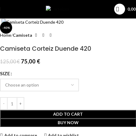
0,0
Click to enlarge
-40%
Home
Camiseta
Camiseta Corteiz Duende 420
75,00
€
125,00
€
SIZE
ADD TO CART
BUY NOW
Add to compare
Add to wishlist