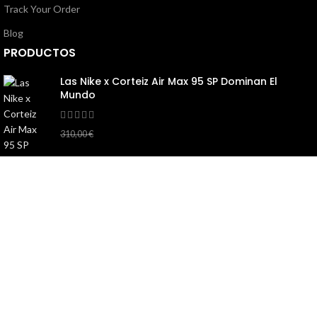
Track Your Order
Blog
PRODUCTOS
Las Nike x Corteiz Air Max 95 SP Dominan El
Mundo
145,00
€
310,00
€
Conjunto corto negro hombre estilo urbano
verano
130,00
€
260,00
€
© 2026
Corteizes
. All rights reserved