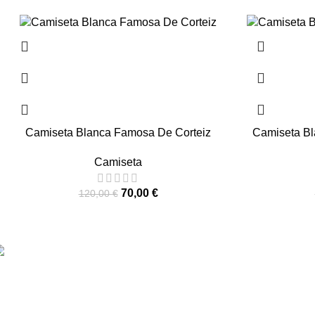
-42%
-40%
Camiseta Blanca Famosa De Corteiz
Camiseta Bl
Camiseta
70,00
€
120,00
€
 Corteizes.com opera como una plataforma independiente de reve
ombres de productos pertenecen a sus respectivos propietarios