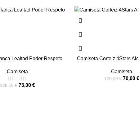
-42%
anca Lealtad Poder Respeto
Camiseta Corteiz 4Stars Alc
Camiseta
Camiseta
70,00
120,00
€
75,00
€
125,00
€
nta de terceros, no está afiliada ni autorizada por ninguna mar
.