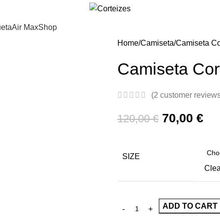
eta
Air Max
Shop
Home
Camiseta
Camiseta Co
Camiseta Cor
(
2
customer reviews
70,00
€
120,00
€
SIZE
Clea
ADD TO CART