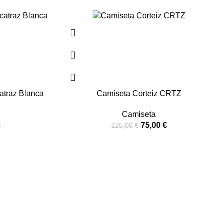
-40%
atraz Blanca
Camiseta Corteiz CRTZ
Camiseta
€
75,00
€
125,00
€
ca original, y todas las marcas comerciales, logotipos y