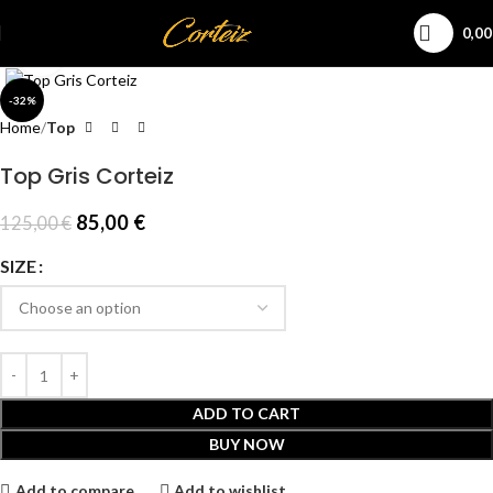
0,0
Click to enlarge
-32%
Home
Top
Top Gris Corteiz
85,00
€
125,00
€
SIZE
ADD TO CART
BUY NOW
Add to compare
Add to wishlist