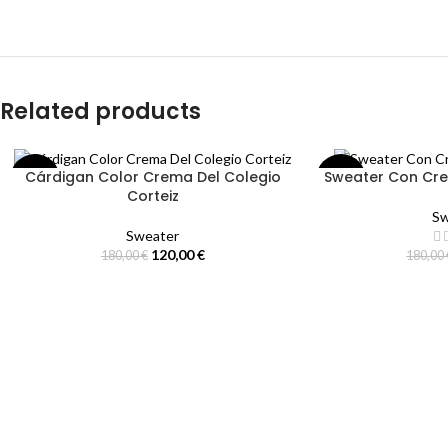
Related products
Cárdigan Color Crema Del Colegio
Sweater Con Cre
-33%
-33%
Corteiz
Sw
Sweater
120,00
€
180,00
€
180,00