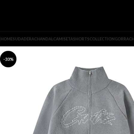
HOME
SUDADERA
CHANDAL
CAMISETA
SHORTS
COLLECTION
GORRA
C
-33%