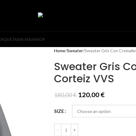
HAQUETA
AIR MAX
SHOP
Home
Sweater
Sweater Gris Con Cremalle
Sweater Gris C
Corteiz VVS
120,00
€
180,00
€
SIZE