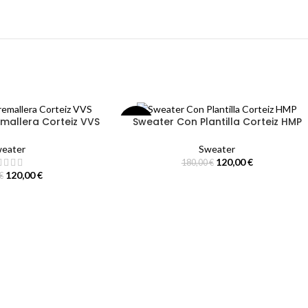
mallera Corteiz VVS
Sweater Con Plantilla Corteiz HMP
-33%
eater
Sweater
120,00
€
180,00
€
120,00
€
€