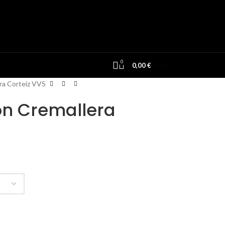
0
Track
0,00
€
ra Corteiz VVS
on Cremallera