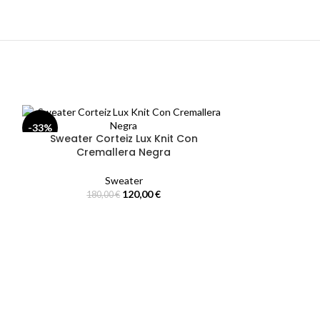
-33%
-33%
Sweater Corteiz Lux Knit Con
Sweater Cort
Cremallera Negra
Sweater
120,00
€
180,00
€
180