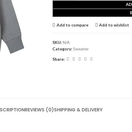
AD
Add to compare
Add to wishlist
SKU:
N/A
Category:
Sweater
Share:
SCRIPTION
REVIEWS (0)
SHIPPING & DELIVERY