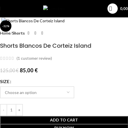
0,0
Click to enlarge
-32%
Home
Shorts
Shorts Blancos De Corteiz Island
(
1
customer review)
85,00
€
125,00
€
SIZE
ADD TO CART
BUY NOW