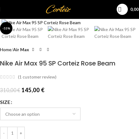
0,0
Click to enlarge
-53%
Home
Air Max
Nike Air Max 95 SP Corteiz Rose Beam
(
1
customer review)
145,00
€
310,00
€
SIZE