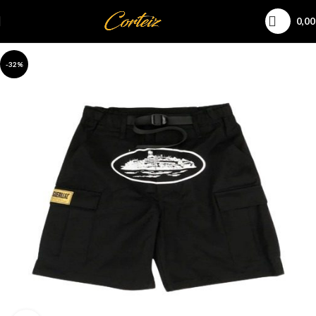
0,0
-32%