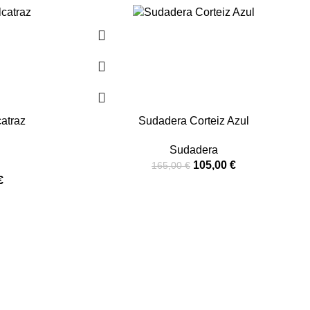
-36%
atraz
Sudadera Corteiz Azul
Sudadera
105,00
€
165,00
€
€
ca original, y todas las marcas comerciales, logotipos y