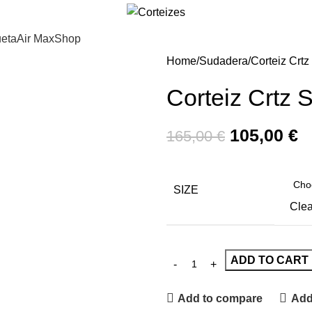
eta
Air Max
Shop
Home
Sudadera
Corteiz Crt
Corteiz Crtz
105,00
€
165,00
€
SIZE
Clea
ADD TO CART
Add to compare
Add 