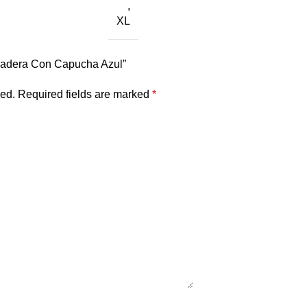
,
XL
Sudadera Con Capucha Azul”
hed.
Required fields are marked
*