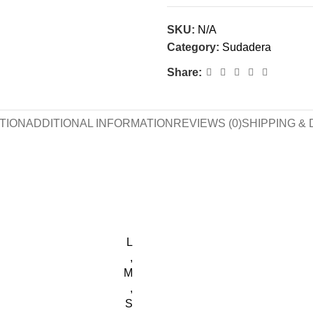
SKU:
N/A
Category:
Sudadera
Share:
TION
ADDITIONAL INFORMATION
REVIEWS (0)
SHIPPING & 
L
,
M
,
S