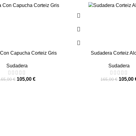
-36%
Con Capucha Corteiz Gris
Sudadera Corteiz Alc
Sudadera
Sudadera
105,00
€
105,00
165,00
€
165,00
€
nta de terceros, no está afiliada ni autorizada por ninguna mar
.